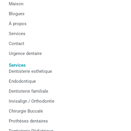
Maison
o
g
d
o
r
i
k
a
n
Blogues
m
À propos
Services
Contact
Urgence dentaire
Services
Dentisterie esthétique
Endodontique
Dentisterie familiale
Invisalign / Orthodontie
Chirurgie Buccale
Prothèses dentaires
Dentisterie Pédiatrique