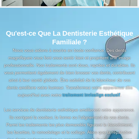
Qu'est-ce Que La Dentisterie Esthétique
Familiale ?
Nous vous aidons à sourire en toute confiance. Des dents
magnifiques vous font vous sentir bien et projettent une image
professionnelle. Nos traitements sont doux, rapides et durables. Ils
vous permettent également de bien brosser vos dents, contribuant
ainsi à leur santé globale. Être satisfait de la blancheur de vos
dents améliore votre humeur. Transformez votre apparence dès
aujourd’hui avec notre
traitement Invisalign exclusif
.
Les services de dentisterie esthétique améliorent votre apparence.
Ils corrigent la couleur, la forme ou l’alignement de vos dents.
Parmi les traitements les plus demandés figurent le blanchiment,
les facettes, le remodelage et le collage. Alors que la réparation