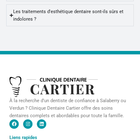
Les traitements d'esthétique dentaire sont-ils sûrs et
indolores ?
À la recherche d’un dentiste de confiance à Salaberry ou
Verdun ? Clinique Dentaire Cartier offre des soins
dentaires complets et abordables pour toute la famille.
F
I
L
a
n
i
c
s
n
e
t
k
Liens rapides
b
a
e