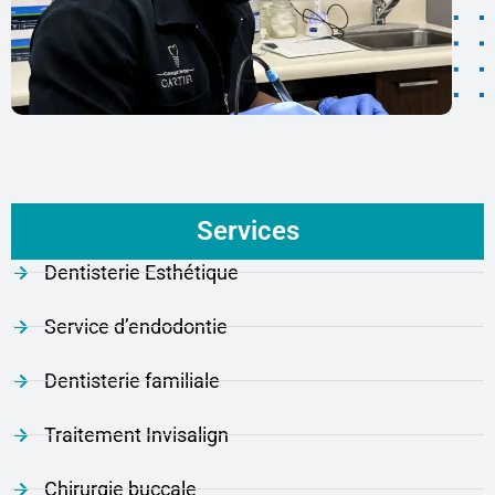
Services
Dentisterie Esthétique
Service d’endodontie
Dentisterie familiale
Traitement Invisalign
Chirurgie buccale