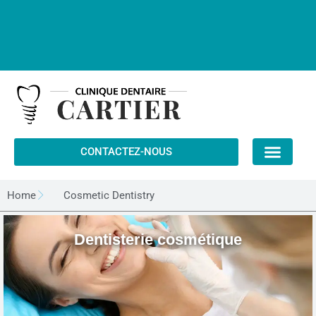
Skip
to
content
Clinique Dentaire Cartier est fière de contribuer au Régime canadien
de soins dentaires (RCSD)
Cliquez ici
CONTACTEZ-NOUS
Home
Cosmetic Dentistry
Dentisterie cosmétique