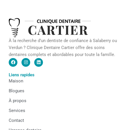
À la recherche d’un dentiste de confiance à Salaberry ou
Verdun ? Clinique Dentaire Cartier offre des soins
dentaires complets et abordables pour toute la famille.
F
I
L
a
n
i
c
s
n
e
t
k
Liens rapides
b
a
e
Maison
o
g
d
o
r
i
k
a
n
Blogues
m
À propos
Services
Contact