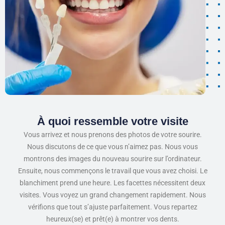
À quoi ressemble votre visite
Vous arrivez et nous prenons des photos de votre sourire.
Nous discutons de ce que vous n’aimez pas. Nous vous
montrons des images du nouveau sourire sur l’ordinateur.
Ensuite, nous commençons le travail que vous avez choisi. Le
blanchiment prend une heure. Les facettes nécessitent deux
visites. Vous voyez un grand changement rapidement. Nous
vérifions que tout s’ajuste parfaitement. Vous repartez
heureux(se) et prêt(e) à montrer vos dents.