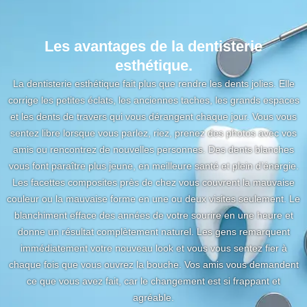
Les avantages de la dentisterie
esthétique.
La dentisterie esthétique fait plus que rendre les dents jolies. Elle
corrige les petites éclats, les anciennes taches, les grands espaces
et les dents de travers qui vous dérangent chaque jour. Vous vous
sentez libre lorsque vous parlez, riez, prenez des photos avec vos
amis ou rencontrez de nouvelles personnes. Des dents blanches
vous font paraître plus jeune, en meilleure santé et plein d’énergie.
Les facettes composites près de chez vous couvrent la mauvaise
couleur ou la mauvaise forme en une ou deux visites seulement. Le
blanchiment efface des années de votre sourire en une heure et
donne un résultat complètement naturel. Les gens remarquent
immédiatement votre nouveau look et vous vous sentez fier à
chaque fois que vous ouvrez la bouche. Vos amis vous demandent
ce que vous avez fait, car le changement est si frappant et
agréable.